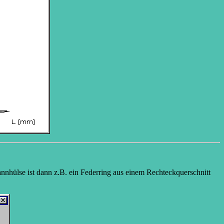
nnhülse ist dann z.B. ein Federring aus einem Rechteckquerschnitt