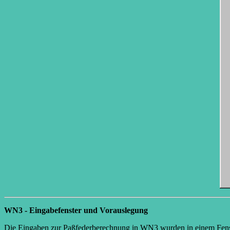
WN3 - Eingabefenster und Vorauslegung
Die Eingaben zur Paßfederberechnung in WN3 wurden in einem Fenste