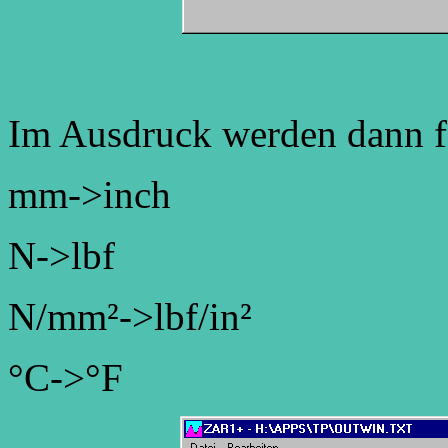
Im Ausdruck werden dann f
mm->inch
N->lbf
N/mm²->lbf/in²
°C->°F