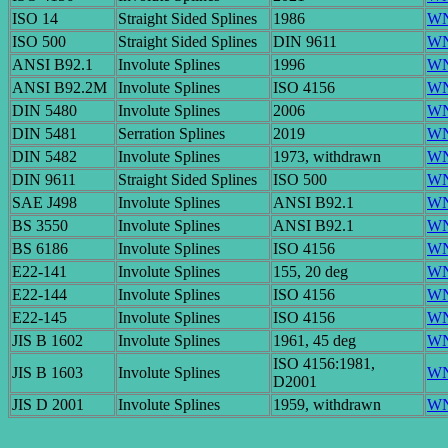
ISO 14
Straight Sided Splines
1986
W
ISO 500
Straight Sided Splines
DIN 9611
W
ANSI B92.1
Involute Splines
1996
W
ANSI B92.2M
Involute Splines
ISO 4156
W
DIN 5480
Involute Splines
2006
W
DIN 5481
Serration Splines
2019
W
DIN 5482
Involute Splines
1973, withdrawn
W
DIN 9611
Straight Sided Splines
ISO 500
W
SAE J498
Involute Splines
ANSI B92.1
W
BS 3550
Involute Splines
ANSI B92.1
W
BS 6186
Involute Splines
ISO 4156
W
E22-141
Involute Splines
155, 20 deg
W
E22-144
Involute Splines
ISO 4156
W
E22-145
Involute Splines
ISO 4156
W
JIS B 1602
Involute Splines
1961, 45 deg
W
ISO 4156:1981,
JIS B 1603
Involute Splines
W
D2001
JIS D 2001
Involute Splines
1959, withdrawn
W