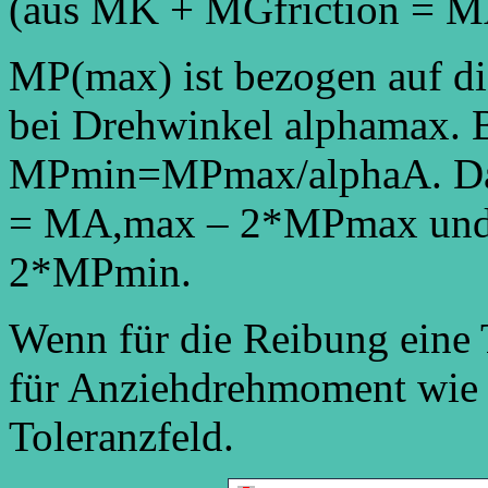
(aus MK + MGfriction = M
MP(max) ist bezogen auf 
bei Drehwinkel alphamax. B
MPmin=MPmax/alphaA. Da
= MA,max – 2*MPmax und
2*MPmin.
Wenn für die Reibung eine T
für Anziehdrehmoment wie 
Toleranzfeld.