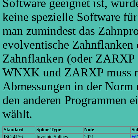
Software geeignet ist, wurde
keine spezielle Software fü
man zumindest das Zahnpro
evolventische Zahnflanken
Zahnflanken (oder ZARXP 
WNXK und ZARXP muss man 
Abmessungen in der Norm 
den anderen Programmen ei
wählt.
Standard
Spline Type
Note
So
ISO 4156
Involute Splines
2021
W