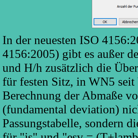
In der neuesten ISO 4156:2
4156:2005) gibt es außer d
und H/h zusätzlich die Übe
für festen Sitz, in WN5 seit
Berechnung der Abmaße von 
(fundamental deviation) ni
Passungstabelle, sondern d
für "js" und "esv = (T+lambd