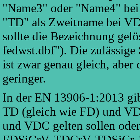
"Name3" oder "Name4" bei
"TD" als Zweitname bei VD-
sollte die Bezeichnung gel
fedwst.dbf"). Die zulässi
ist zwar genau gleich, aber 
geringer.
In der EN 13906-1:2013 g
TD (gleich wie FD) und VD
und VDC gelten sollen ode
FDSiCrV, TDCrV, TDSiCr,