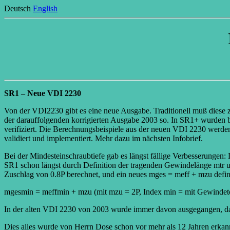
Deutsch
English
SR1 – Neue VDI 2230
Von der VDI2230 gibt es eine neue Ausgabe. Traditionell muß diese
der darauffolgenden korrigierten Ausgabe 2003 so. In SR1+ wurden 
verifiziert. Die Berechnungsbeispiele aus der neuen VDI 2230 werd
validiert und implementiert. Mehr dazu im nächsten Infobrief.
Bei der Mindesteinschraubtiefe gab es längst fällige Verbesserungen
SR1 schon längst durch Definition der tragenden Gewindelänge mtr 
Zuschlag von 0.8P berechnet, und ein neues mges = meff + mzu defini
mgesmin = meffmin + mzu (mit mzu = 2P, Index min = mit Gewindet
In der alten VDI 2230 von 2003 wurde immer davon ausgegangen, daß
Dies alles wurde von Herrn Dose schon vor mehr als 12 Jahren erkann