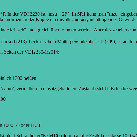
8*P. In der VDI 2230 ist "mzu = 2P". In SR1 kann man "mzu" eingeben
bennormen an der Kuppe ein unvollständiges, nichttragendes Gewinde 
winde kritisch" auch gleich übernommen werden. Aber das scheiterte an
sein soll (213), bei kritischem Muttergewinde aber 2 P (209), ist auch ni
ten Seiten der VDI2230-1:2014:
inlich 1300 heißen.
/mm², vermutlich in einsatzgehärtetem Zustand (steht fälschlicherwei
200.
rn 1000 N (oder 1E3)
ist nicht Schraubengröße M16 sofern man die Festigkeitsklasse 10.9 w