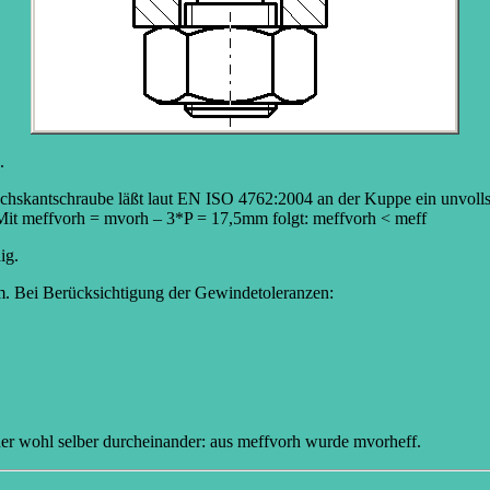
.
echskantschraube läßt laut EN ISO 4762:2004 an der Kuppe ein unvoll
 Mit meffvorh = mvorh – 3*P = 17,5mm folgt: meffvorh < meff
ig.
m. Bei Berücksichtigung der Gewindetoleranzen:
er wohl selber durcheinander: aus meffvorh wurde mvorheff.