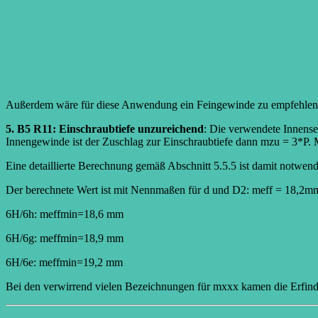
Außerdem wäre für diese Anwendung ein Feingewinde zu empfehlen
5. B5 R11: Einschraubtiefe unzureichend
: Die verwendete Innens
Innengewinde ist der Zuschlag zur Einschraubtiefe dann mzu = 3*P.
Eine detaillierte Berechnung gemäß Abschnitt 5.5.5 ist damit notwend
Der berechnete Wert ist mit Nennmaßen für d und D2: meff = 18,2m
6H/6h: meffmin=18,6 mm
6H/6g: meffmin=18,9 mm
6H/6e: meffmin=19,2 mm
Bei den verwirrend vielen Bezeichnungen für mxxx kamen die Erfind