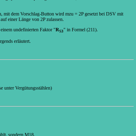
, mit dem Vorschlag-Button wird mzu = 2P gesetzt bei DSV mit
auf einer Länge von 2P zulassen.
 einem undefinierten Faktor "
R
" in Formel (211).
S3
rgends erläutert.
se unter Vergütungsstählen)
ählt, sondern M18.