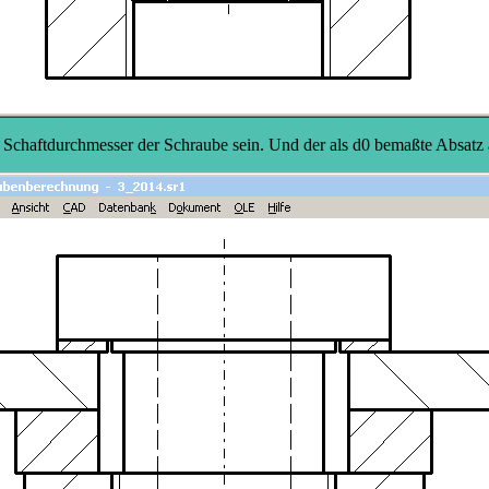
nste Schaftdurchmesser der Schraube sein. Und der als d0 bemaßte Abs