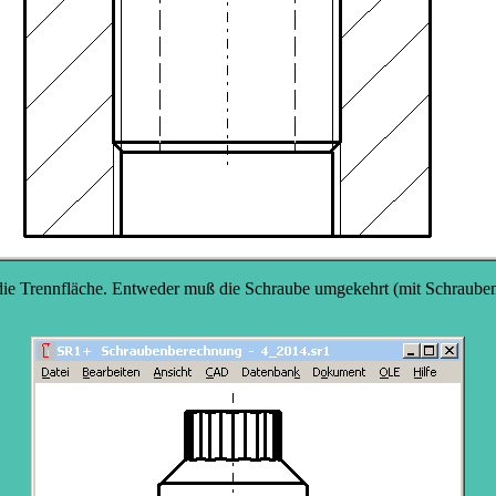
t die Trennfläche. Entweder muß die Schraube umgekehrt (mit Schrauben