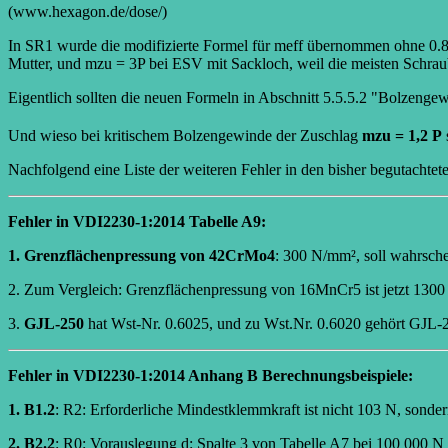
(www.hexagon.de/dose/)
In SR1 wurde die modifizierte Formel für meff übernommen ohne 0.
Mutter, und mzu = 3P bei ESV mit Sackloch, weil die meisten Schrau
Eigentlich sollten die neuen Formeln in Abschnitt 5.5.5.2 "Bolzenge
Und wieso bei kritischem Bolzengewinde der Zuschlag
mzu = 1,2 P
Nachfolgend eine Liste der weiteren Fehler in den bisher begutachte
Fehler in VDI2230-1:2014 Tabelle A9:
1. Grenzflächenpressung von 42CrMo4
: 300 N/mm², soll wahrsche
2. Zum Vergleich: Grenzflächenpressung von 16MnCr5 ist jetzt 1300 N
3.
GJL-250
hat Wst-Nr. 0.6025, und zu Wst.Nr. 0.6020 gehört GJL-
Fehler in VDI2230-1:2014 Anhang B Berechnungsbeispiele:
1. B1.2
: R2: Erforderliche Mindestklemmkraft ist nicht 103 N, sonde
2. B2.2
: R0: Vorauslegung d: Spalte 3 von Tabelle A7 bei 100 000 N 