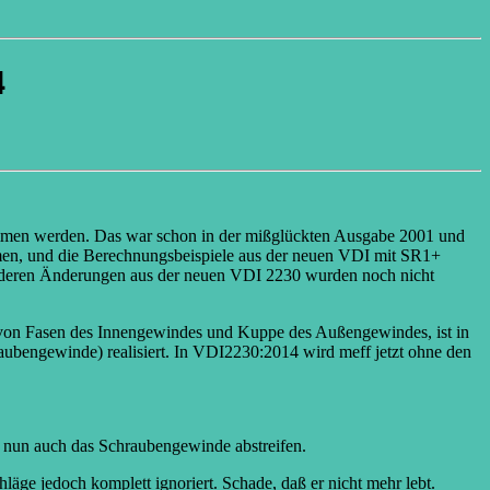
4
ommen werden. Das war schon in der mißglückten Ausgabe 2001 und
men, und die Berechnungsbeispiele aus der neuen VDI mit SR1+
 anderen Änderungen aus der neuen VDI 2230 wurden noch nicht
ng von Fasen des Innengewindes und Kuppe des Außengewindes, ist in
ubengewinde) realisiert. In VDI2230:2014 wird meff jetzt ohne den
 nun auch das Schraubengewinde abstreifen.
ge jedoch komplett ignoriert. Schade, daß er nicht mehr lebt.