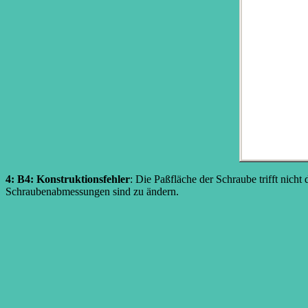
4: B4: Konstruktionsfehler
: Die Paßfläche der Schraube trifft nich
Schraubenabmessungen sind zu ändern.