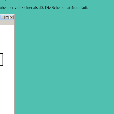
ube aber viel kleiner als d0. Die Scheibe hat 4mm Luft.