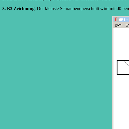
3. B3 Zeichnung
: Der kleinste Schraubenquerschnitt wird mit d0 ber