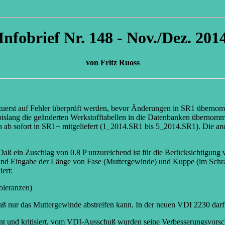
Infobrief Nr. 148 - Nov./Dez. 201
von Fritz Ruoss
 zuerst auf Fehler überprüft werden, bevor Änderungen in SR1 übern
bislang die geänderten Werkstofftabellen in die Datenbanken übernom
en ab sofort in SR1+ mitgeliefert (1_2014.SR1 bis 5_2014.SR1). Die
: Daß ein Zuschlag von 0.8 P unzureichend ist für die Berücksichtigu
und Eingabe der Länge von Fase (Muttergewinde) und Kuppe (im Schra
ert:
oleranzen)
 nur das Muttergewinde abstreifen kann. In der neuen VDI 2230 darf
t und kritisiert, vom VDI-Ausschuß wurden seine Verbesserungsvorschlä