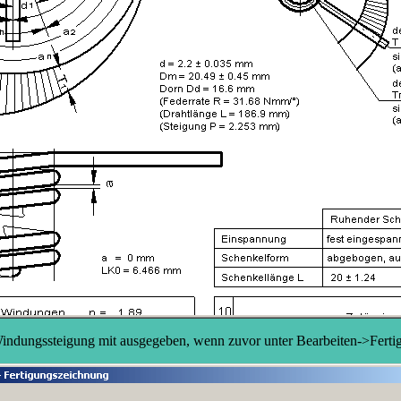
Windungssteigung mit ausgegeben, wenn zuvor unter Bearbeiten->Fert