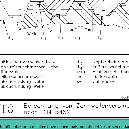
nhöhenfaktoren nicht erst berechnen muß, und die DIN-Größen einfach